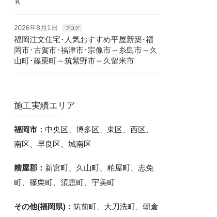
Ｋ
2026年8月1日
ブログ
福岡注文住宅･人気おすすめ平屋新築･福
岡市･古賀市･福津市･宗像市～糸島市～久
山町･篠栗町～筑紫野市～久留米市
施工実績エリア
福岡市：
中央区、博多区、東区、西区、
南区、早良区、城南区
糟屋郡：
新宮町、久山町、粕屋町、志免
町、篠栗町、須恵町、宇美町
その他(福岡県)：
筑前町、大刀洗町、朝倉