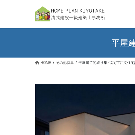
コ
ナ
ン
ビ
テ
ゲ
ン
ー
ツ
シ
へ
ョ
平屋
ス
ン
キ
に
ッ
移
HOME
その他特集
平屋建て間取り集･福岡市注文住宅
プ
動