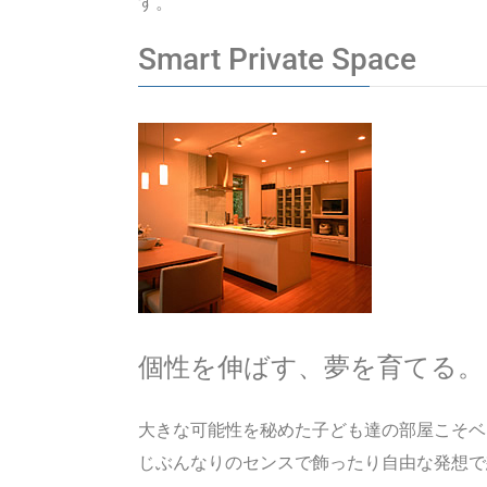
す。
S
mart
P
rivate
S
pace
個性を伸ばす、夢を育てる。
大きな可能性を秘めた子ども達の部屋こそベ
じぶんなりのセンスで飾ったり自由な発想で