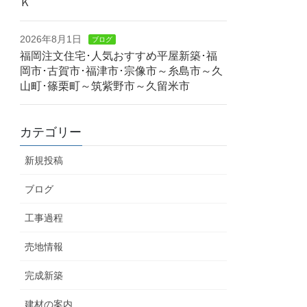
Ｋ
2026年8月1日
ブログ
福岡注文住宅･人気おすすめ平屋新築･福
岡市･古賀市･福津市･宗像市～糸島市～久
山町･篠栗町～筑紫野市～久留米市
カテゴリー
新規投稿
ブログ
工事過程
売地情報
完成新築
建材の案内