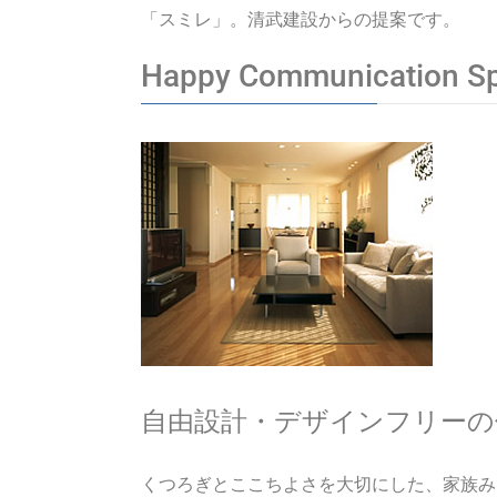
「スミレ」。清武建設からの提案です。
H
appy
C
ommunication
S
自由設計・デザインフリーの
くつろぎとここちよさを大切にした、家族み