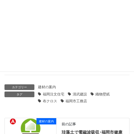
2021年1月24日
アクセス四面キッチン･久留米市･福岡市工務店･注文住宅設計
2020年2月21日
太陽エネルギーでシャッター開閉 福岡市工務店
2020年2月15日
建材の案内
カテゴリー
福岡注文住宅
清武建設
織物壁紙
タグ
布クロス
福岡市工務店
建材の案内
前の記事
珪藻土で電磁波吸収･福岡市健康