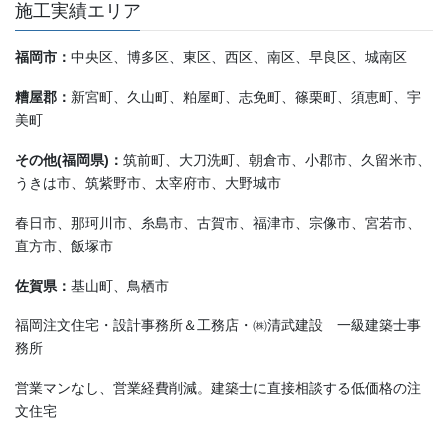
施工実績エリア
福岡市：
中央区、博多区、東区、西区、南区、早良区、城南区
糟屋郡：
新宮町、久山町、粕屋町、志免町、篠栗町、須恵町、宇
美町
その他(福岡県)：
筑前町、大刀洗町、朝倉市、小郡市、久留米市、
うきは市、筑紫野市、太宰府市、大野城市
春日市、那珂川市、糸島市、古賀市、福津市、宗像市、宮若市、
直方市、飯塚市
佐賀県：
基山町、鳥栖市
福岡注文住宅・設計事務所＆工務店・㈱清武建設 一級建築士事
務所
営業マンなし、営業経費削減。建築士に直接相談する低価格の注
文住宅