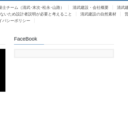
築士チーム（清武･末次･松永･山路）
清武建設・会社概要
清武
少ないため設計者説明が必要と考えること
清武建設の自然素材
イバシーポリシー
FaceBook