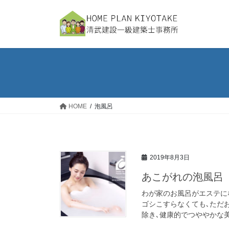
コ
ナ
ン
ビ
テ
ゲ
ン
ー
ツ
シ
へ
ョ
ス
ン
キ
に
ッ
移
HOME
泡風呂
プ
動
2019年8月3日
あこがれの泡風呂
わが家のお風呂がエステに
ゴシこすらなくても､ただ
除き､健康的でつややかな美