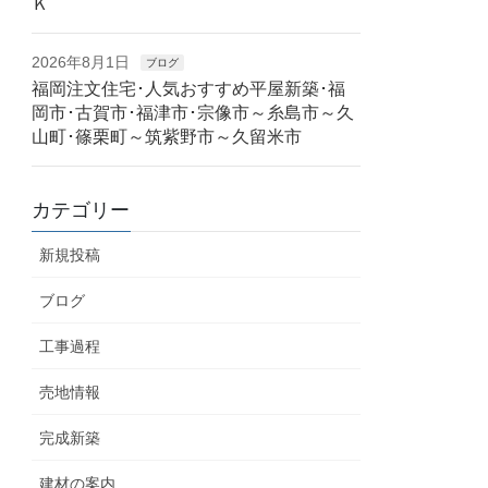
Ｋ
2026年8月1日
ブログ
福岡注文住宅･人気おすすめ平屋新築･福
岡市･古賀市･福津市･宗像市～糸島市～久
山町･篠栗町～筑紫野市～久留米市
カテゴリー
新規投稿
ブログ
工事過程
売地情報
完成新築
建材の案内