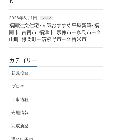
Ｋ
2026年8月1日
ブログ
福岡注文住宅･人気おすすめ平屋新築･福
岡市･古賀市･福津市･宗像市～糸島市～久
山町･篠栗町～筑紫野市～久留米市
カテゴリー
新規投稿
ブログ
工事過程
売地情報
完成新築
建材の案内