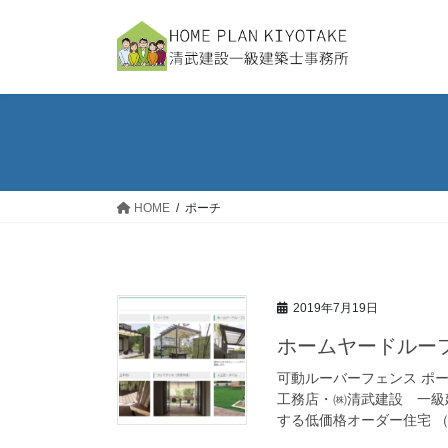
コ
ナ
ン
ビ
テ
ゲ
ン
ー
ツ
シ
へ
ョ
ス
ン
キ
に
ッ
移
HOME
ポーチ
プ
動
2019年7月19日
ホームヤードルー
可動ルーバーフェンス ポ
工務店・㈱清武建設 一級
する低価格オーダー住宅 （設