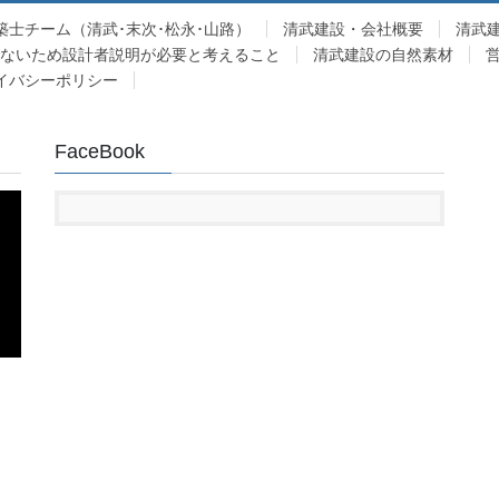
築士チーム（清武･末次･松永･山路）
清武建設・会社概要
清武
少ないため設計者説明が必要と考えること
清武建設の自然素材
イバシーポリシー
FaceBook