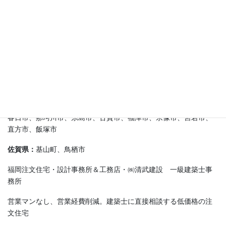
施工実績エリア
福岡市：
中央区、博多区、東区、西区、南区、早良区、城南区
糟屋郡：
新宮町、久山町、粕屋町、志免町、篠栗町、須恵町、宇
美町
その他(福岡県)：
筑前町、大刀洗町、朝倉市、小郡市、久留米市、
うきは市、筑紫野市、太宰府市、大野城市
春日市、那珂川市、糸島市、古賀市、福津市、宗像市、宮若市、
直方市、飯塚市
佐賀県：
基山町、鳥栖市
福岡注文住宅・設計事務所＆工務店・㈱清武建設 一級建築士事
務所
営業マンなし、営業経費削減。建築士に直接相談する低価格の注
文住宅