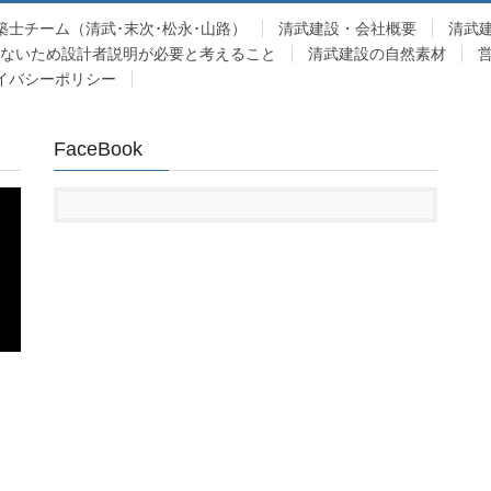
築士チーム（清武･末次･松永･山路）
清武建設・会社概要
清武
少ないため設計者説明が必要と考えること
清武建設の自然素材
イバシーポリシー
FaceBook