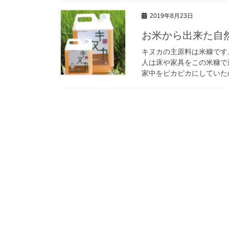
2019年8月23日
お米から出来た自
キヌカの主原料は米糠です
人は床や家具をこの米糠で
家中をピカピカにしていたの