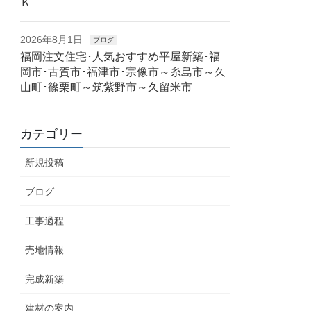
Ｋ
2026年8月1日
ブログ
福岡注文住宅･人気おすすめ平屋新築･福
岡市･古賀市･福津市･宗像市～糸島市～久
山町･篠栗町～筑紫野市～久留米市
カテゴリー
新規投稿
ブログ
工事過程
売地情報
完成新築
建材の案内