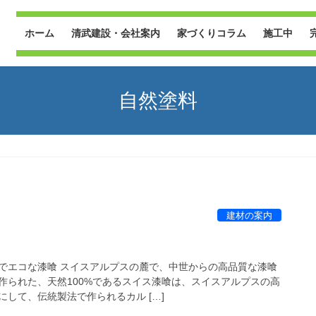
ホーム
清武建設・会社案内
家づくりコラム
施工中
自然塗料
建材の案内
でエコな漆喰 スイスアルプスの麓で、中世からの高品質な漆喰
作られた、天然100%であるスイス漆喰は、スイスアルプスの高
して、伝統製法で作られるカル […]