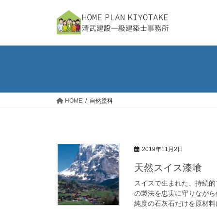
コ
ナ
ン
ビ
テ
ゲ
ン
ー
ツ
シ
へ
ョ
ス
ン
キ
に
ッ
移
HOME
自然塗料
プ
動
2019年11月2日
天然スイス漆喰
スイスで生まれた、持続的
の製法を忠実に守りながら
純度の石灰石だけを原材料に