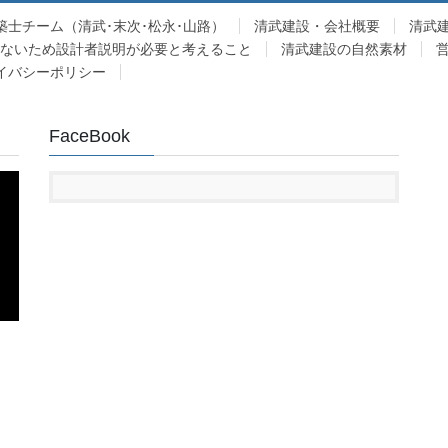
築士チーム（清武･末次･松永･山路）
清武建設・会社概要
清武
少ないため設計者説明が必要と考えること
清武建設の自然素材
イバシーポリシー
FaceBook