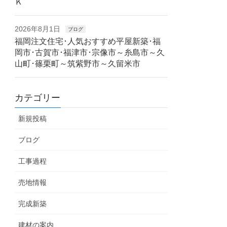
Ｋ
2026年8月1日
ブログ
福岡注文住宅･人気おすすめ平屋新築･福
岡市･古賀市･福津市･宗像市～糸島市～久
山町･篠栗町～筑紫野市～久留米市
カテゴリー
新規投稿
ブログ
工事過程
売地情報
完成新築
建材の案内