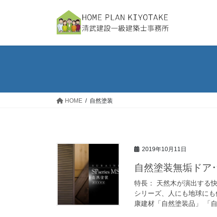
コ
ナ
ン
ビ
テ
ゲ
ン
ー
ツ
シ
へ
ョ
ス
ン
キ
に
ッ
移
HOME
自然塗装
プ
動
2019年10月11日
自然塗装無垢ドア
特長： 天然木が演出する
シリーズ、人にも地球にも
康建材「自然塗装品」 「自