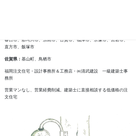
糟屋郡：
新宮町、久山町、粕屋町、志免町、篠栗町、須恵町、宇
美町
その他(福岡県)：
筑前町、大刀洗町、朝倉市、小郡市、久留米市、
うきは市、筑紫野市、太宰府市、大野城市
春日市、那珂川市、糸島市、古賀市、福津市、宗像市、宮若市、
直方市、飯塚市
佐賀県：
基山町、鳥栖市
福岡注文住宅・設計事務所＆工務店・㈱清武建設 一級建築士事
務所
営業マンなし、営業経費削減。建築士に直接相談する低価格の注
文住宅