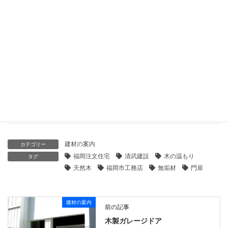
2021年2月14日
福岡注文住宅ローコスト（別側面の低価格化）
2021年1月24日
アクセス四面キッチン･久留米市･福岡市工務店･注文住宅設計
2020年2月21日
建材の案内
カテゴリー
福岡注文住宅
清武建設
木の温もり
タグ
天然木
福岡市工務店
無垢材
門扉
建材の案内
前の記事
木製ガレージドア