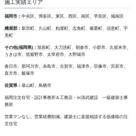
施工実績エリア
福岡市：
中央区、博多区、東区、西区、南区、早良区、城南区
糟屋郡：
新宮町、久山町、粕屋町、志免町、篠栗町、須恵町、宇
美町
その他(福岡県)：
筑前町、大刀洗町、朝倉市、小郡市、久留米市、
うきは市、筑紫野市、太宰府市、大野城市
春日市、那珂川市、糸島市、古賀市、福津市、宗像市、宮若市、
直方市、飯塚市
佐賀県：
基山町、鳥栖市
福岡注文住宅・設計事務所＆工務店・㈱清武建設 一級建築士事
務所
営業マンなし、営業経費削減。建築士に直接相談する低価格の注
文住宅