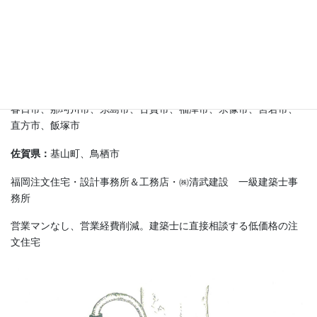
糟屋郡：
新宮町、久山町、粕屋町、志免町、篠栗町、須恵町、宇
美町
その他(福岡県)：
筑前町、大刀洗町、朝倉市、小郡市、久留米市、
うきは市、筑紫野市、太宰府市、大野城市
春日市、那珂川市、糸島市、古賀市、福津市、宗像市、宮若市、
直方市、飯塚市
佐賀県：
基山町、鳥栖市
福岡注文住宅・設計事務所＆工務店・㈱清武建設 一級建築士事
務所
営業マンなし、営業経費削減。建築士に直接相談する低価格の注
文住宅