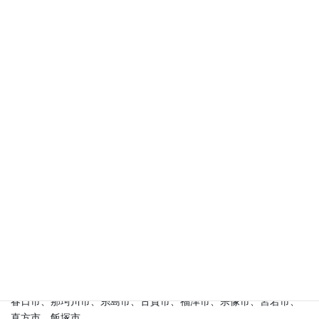
建材の案内
建材の案内
特集一覧
お客様の声
施工実績エリア
福岡市：
中央区、博多区、東区、西区、南区、早良区、城南区
糟屋郡：
新宮町、久山町、粕屋町、志免町、篠栗町、須恵町、宇
美町
その他(福岡県)：
筑前町、大刀洗町、朝倉市、小郡市、久留米市、
うきは市、筑紫野市、太宰府市、大野城市
春日市、那珂川市、糸島市、古賀市、福津市、宗像市、宮若市、
直方市、飯塚市