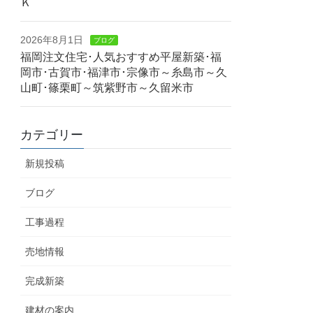
Ｋ
2026年8月1日
ブログ
福岡注文住宅･人気おすすめ平屋新築･福
岡市･古賀市･福津市･宗像市～糸島市～久
山町･篠栗町～筑紫野市～久留米市
カテゴリー
新規投稿
ブログ
工事過程
売地情報
完成新築
建材の案内