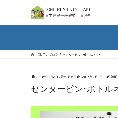
コ
ナ
ン
ビ
テ
ゲ
ン
ー
ツ
シ
へ
ョ
ス
ン
キ
に
ッ
移
HOME
ブログ
センターピン･ボトルネック
プ
動
2024年11月2日
/ 最終更新日時 :
2025年2月9日
福岡
センターピン･ボトル