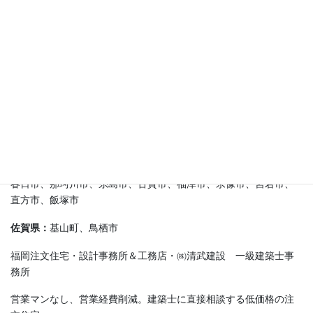
施工実績エリア
福岡市：
中央区、博多区、東区、西区、南区、早良区、城南区
糟屋郡：
新宮町、久山町、粕屋町、志免町、篠栗町、須恵町、宇
美町
その他(福岡県)：
筑前町、大刀洗町、朝倉市、小郡市、久留米市、
うきは市、筑紫野市、太宰府市、大野城市
春日市、那珂川市、糸島市、古賀市、福津市、宗像市、宮若市、
直方市、飯塚市
佐賀県：
基山町、鳥栖市
福岡注文住宅・設計事務所＆工務店・㈱清武建設 一級建築士事
務所
営業マンなし、営業経費削減。建築士に直接相談する低価格の注