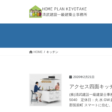
コ
ナ
ン
ビ
テ
ゲ
ン
ー
ツ
シ
へ
ョ
ス
ン
キ
に
ッ
移
HOME
キッチン
プ
動
2020年2月21日
アクセス四面キッチ
(株)清武建設一級建築士事務
5040 定休日：火.水.G
郡筑前町 スマートに住む。 