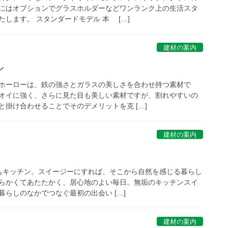
にはオプションでグラスホルダーなどワンランク上の生活スタ
します。 スタンダードモデル 本 […]
建材の案内
ン
ホーローは、鉄の強さとガラスの美しさを合わせ持つ素材で
オイに強く、さらに見た目も美しい素材ですが、割れやすいの
掛け合わせることでそのデメリットを克 […]
建材の案内
キッチン。スイージーにすれば、そこから自然を感じる暮らし
らかくてあたたかく、居心地のよい毎日。無垢のキッチンスイ
らしのなかでつなぐ最初の出会い […]
建材の案内