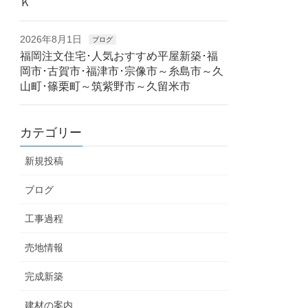
Ｋ
2026年8月1日
ブログ
福岡注文住宅･人気おすすめ平屋新築･福
岡市･古賀市･福津市･宗像市～糸島市～久
山町･篠栗町～筑紫野市～久留米市
カテゴリー
新規投稿
ブログ
工事過程
売地情報
完成新築
建材の案内