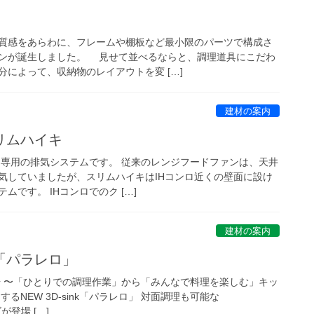
質感をあらわに、フレームや棚板など最小限のパーツで構成さ
ンが誕生しました。 見せて並べるならと、調理道具にこだわ
によって、収納物のレイアウトを変 […]
建材の案内
リムハイキ
ンロ専用の排気システムです。 従来のレンジフードファンは、天井
気していましたが、スリムハイキはIHコンロ近くの壁面に設け
です。 IHコンロでのク […]
建材の案内
パラレロ」
登場 〜「ひとりでの調理作業」から「みんなで料理を楽しむ」キッ
るNEW 3D-sink「パラレロ」 対面調理も可能な
が登場 […]