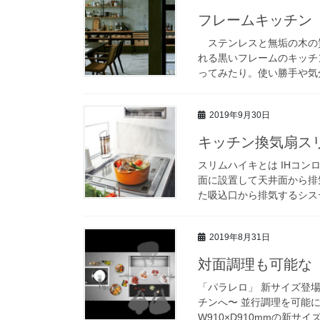
フレームキッチン
ステンレスと無垢の木の
れる黒いフレームのキッチ
ってみたり。使い勝手や気分
2019年9月30日
キッチン換気扇ス
スリムハイキとは IHコ
面に設置して天井面から排
た吸込口から排気するシステム
2019年8月31日
対面調理も可能な「
「パラレロ」 新サイズ
チンへ〜 並行調理を可能にす
W910×D910mmの新サイズ