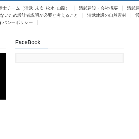
築士チーム（清武･末次･松永･山路）
清武建設・会社概要
清武
少ないため設計者説明が必要と考えること
清武建設の自然素材
イバシーポリシー
FaceBook