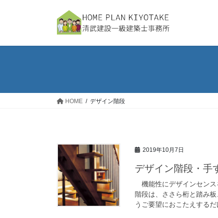
コ
ナ
ン
ビ
テ
ゲ
ン
ー
ツ
シ
へ
ョ
ス
ン
キ
に
ッ
移
HOME
デザイン階段
プ
動
2019年10月7日
デザイン階段・手
機能性にデザインセンス
階段は、ささら桁と踏み板
うご要望におこたえするだけ