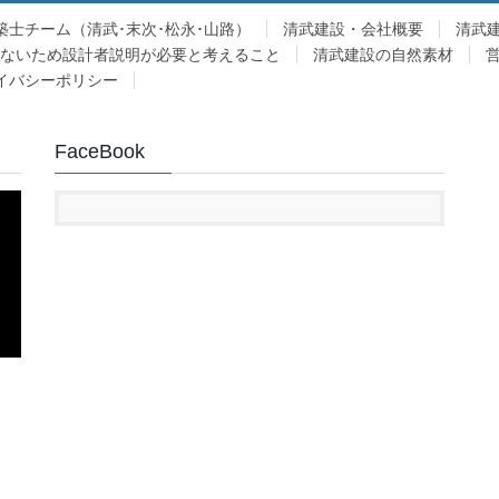
築士チーム（清武･末次･松永･山路）
清武建設・会社概要
清武
少ないため設計者説明が必要と考えること
清武建設の自然素材
イバシーポリシー
FaceBook