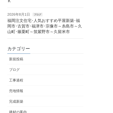
Ｋ
2026年8月1日
ブログ
福岡注文住宅･人気おすすめ平屋新築･福
岡市･古賀市･福津市･宗像市～糸島市～久
山町･篠栗町～筑紫野市～久留米市
カテゴリー
新規投稿
ブログ
工事過程
売地情報
完成新築
建材の案内