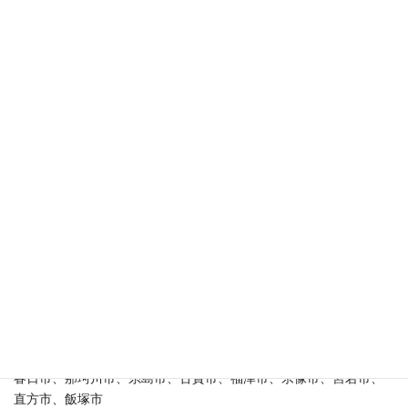
建材の案内
建材の案内
特集一覧
お客様の声
施工実績エリア
福岡市：
中央区、博多区、東区、西区、南区、早良区、城南区
糟屋郡：
新宮町、久山町、粕屋町、志免町、篠栗町、須恵町、宇
美町
その他(福岡県)：
筑前町、大刀洗町、朝倉市、小郡市、久留米市、
うきは市、筑紫野市、太宰府市、大野城市
春日市、那珂川市、糸島市、古賀市、福津市、宗像市、宮若市、
直方市、飯塚市