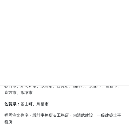
お客様の声
施工実績エリア
福岡市：
中央区、博多区、東区、西区、南区、早良区、城南区
糟屋郡：
新宮町、久山町、粕屋町、志免町、篠栗町、須恵町、宇
美町
その他(福岡県)：
筑前町、大刀洗町、朝倉市、小郡市、久留米市、
うきは市、筑紫野市、太宰府市、大野城市
春日市、那珂川市、糸島市、古賀市、福津市、宗像市、宮若市、
直方市、飯塚市
佐賀県：
基山町、鳥栖市
福岡注文住宅・設計事務所＆工務店・㈱清武建設 一級建築士事
務所