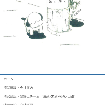
ホーム
清武建設・会社案内
清武建設・建築士チーム（清武･末次･松永･山路）